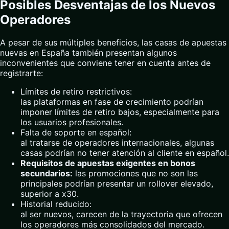
Posibles Desventajas de los Nuevos
Operadores
A pesar de sus múltiples beneficios, las casas de apuestas
nuevas en España también presentan algunos
inconvenientes que conviene tener en cuenta antes de
registrarte:
Límites de retiro restrictivos:
las plataformas en fase de crecimiento podrían
imponer límites de retiro bajos, especialmente para
los usuarios profesionales.
Falta de soporte en español:
al tratarse de operadores internacionales, algunas
casas podrían no tener atención al cliente en español.
Requisitos de apuestas exigentes en bonos
secundarios:
las promociones que no son las
principales podrían presentar un rollover elevado,
superior a x30.
Historial reducido:
al ser nuevos, carecen de la trayectoria que ofrecen
los operadores más consolidados del mercado.