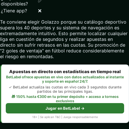
✅
disponibles?
¿Tiene app?
❌
Te conviene elegir Golazzo porque su catálogo deportivo
supera los 40 deportes y su sistema de navegación es
extremadamente intuitivo. Esto permite localizar cualquier
liga en cuestión de segundos y realizar apuestas en
directo sin sufrir retrasos en las cuotas. Su promoción de
"2 goles de ventaja" en fútbol reduce considerablemente
el riesgo en remontadas.
Apuestas en directo con estadísticas en tiempo real
BetLabel ofrece apuestas en vivo con datos actualizados al instante
y soporte en español 24/7.
✓ BetLabel actualiza las cuotas en vivo cada 3 segundos durante
partidos de las principales ligas.
🎁 150% hasta €300 en tu primer depósito + acceso a torneos
exclusivos
Jugar en BetLabel →
18+ | Se aplican T&C | Juega responsablemente