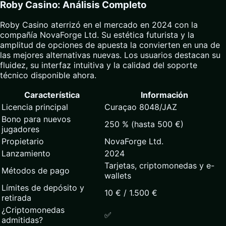
Roby Casino: Análisis Completo
Roby Casino aterrizó en el mercado en 2024 con la
compañía NovaForge Ltd. Su estética futurista y la
amplitud de opciones de apuesta la convierten en una de
las mejores alternativas nuevas. Los usuarios destacan su
fluidez, su interfaz intuitiva y la calidad del soporte
técnico disponible ahora.
Característica
Información
Licencia principal
Curaçao 8048/JAZ
Bono para nuevos
250 % (hasta 500 €)
jugadores
Propietario
NovaForge Ltd.
Lanzamiento
2024
Tarjetas, criptomonedas y e-
Métodos de pago
wallets
Límites de depósito y
10 € / 1.500 €
retirada
¿Criptomonedas
✅
admitidas?