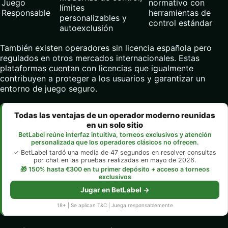
Juego
normativo con
límites
Responsable
herramientas de
personalizables y
control estándar
autoexclusión
También existen operadores sin licencia española pero
regulados en otros mercados internacionales. Estas
plataformas cuentan con licencias que igualmente
contribuyen a proteger a los usuarios y garantizar un
entorno de juego seguro.
Todas las ventajas de un operador moderno reunidas
en un solo sitio
BetLabel reúne interfaz intuitiva, torneos exclusivos y atención
personalizada que los operadores clásicos no ofrecen.
✓ BetLabel tardó una media de 47 segundos en resolver consultas
por chat en las pruebas realizadas en mayo de 2026.
🎁 150% hasta €300 en tu primer depósito + acceso a torneos
exclusivos
Jugar en BetLabel →
18+ | Se aplican T&C | Juega responsablemente