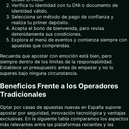
Verifica tu identidad con tu DNI o documento de
identidad válido.
Selecciona un método de pago de confianza y
realiza tu primer depósito.
Acepta el bono de bienvenida, pero revisa
detenidamente sus condiciones.
Explora el menú de eventos y comienza siempre con
apuestas que comprendas.
Recuerda que apostar con emoción está bien, pero
siempre dentro de los límites de la responsabilidad.
Establece un presupuesto antes de empezar y no lo
superes bajo ninguna circunstancia.
Beneficios Frente a los Operadores
Tradicionales
Optar por casas de apuestas nuevas en España supone
apostar por seguridad, innovación tecnológica y ventajas
exclusivas. En la siguiente tabla comparamos los aspectos
más relevantes entre las plataformas recientes y las