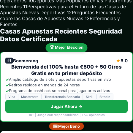
Operadores
10
Deportes Más Populares en las Plataformas
Recientes
11
Perspectivas para el Futuro de las Casas de
Apuestas Nuevas Deportivas
12
Preguntas Frecuentes
sobre las Casas de Apuestas Nuevas
13
Referencias y
Fuentes
Casas Apuestas Recientes Seguridad
Datos Certificada
🏆 Mejor Elección
Boomerang
5.0
★
#1
Bienvenida del 100% hasta €500 + 50 Giros
Gratis en tu primer depósito
✓
Amplio catálogo de slots y apuestas deportivas en vivo
✓
Retiros rápidos en menos de 24 horas
✓
Programa de cashback semanal para jugadores activos
Visa
Mastercard
Transferencia Bancaria
Skrill
Bitcoin
Jugar Ahora →
18+ | Juega con responsabilidad | T&C aplicables
🎰 Mejor Bono