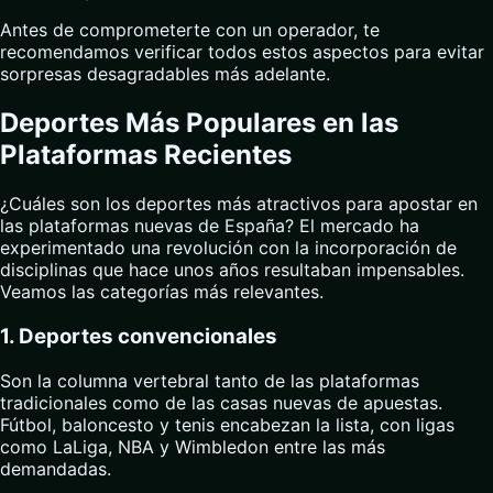
Antes de comprometerte con un operador, te
recomendamos verificar todos estos aspectos para evitar
sorpresas desagradables más adelante.
Deportes Más Populares en las
Plataformas Recientes
¿Cuáles son los deportes más atractivos para apostar en
las plataformas nuevas de España? El mercado ha
experimentado una revolución con la incorporación de
disciplinas que hace unos años resultaban impensables.
Veamos las categorías más relevantes.
1. Deportes convencionales
Son la columna vertebral tanto de las plataformas
tradicionales como de las casas nuevas de apuestas.
Fútbol, baloncesto y tenis encabezan la lista, con ligas
como LaLiga, NBA y Wimbledon entre las más
demandadas.