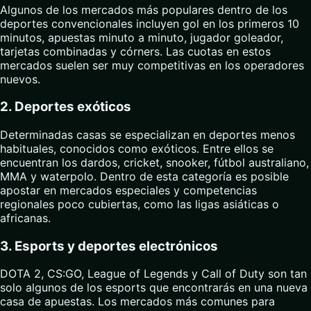
Algunos de los mercados más populares dentro de los
deportes convencionales incluyen gol en los primeros 10
minutos, apuestas minuto a minuto, jugador goleador,
tarjetas combinadas y córners. Las cuotas en estos
mercados suelen ser muy competitivas en los operadores
nuevos.
2. Deportes exóticos
Determinadas casas se especializan en deportes menos
habituales, conocidos como exóticos. Entre ellos se
encuentran los dardos, cricket, snooker, fútbol australiano,
MMA y waterpolo. Dentro de esta categoría es posible
apostar en mercados especiales y competencias
regionales poco cubiertas, como las ligas asiáticas o
africanas.
3. Esports y deportes electrónicos
DOTA 2, CS:GO, League of Legends y Call of Duty son tan
solo algunos de los esports que encontrarás en una nueva
casa de apuestas. Los mercados más comunes para