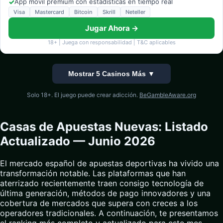
✓
App móvil premium con estadísticas en tiempo real
Visa
Mastercard
Bitcoin
Skrill
Neteller
Jugar Ahora →
18+ | Juega con responsabilidad | T&C aplicables
Mostrar 5 Casinos Más ▼
Solo 18+. El juego puede crear adicción.
BeGambleAware.org
Casas de Apuestas Nuevas: Listado
Actualizado — Junio 2026
El mercado español de apuestas deportivas ha vivido una
transformación notable. Las plataformas que han
aterrizado recientemente traen consigo tecnología de
última generación, métodos de pago innovadores y una
cobertura de mercados que supera con creces a los
operadores tradicionales. A continuación, te presentamos
el ranking más completo y actualizado para este mes.