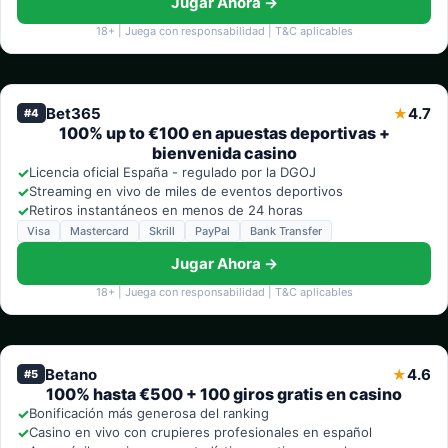
Jugar Ahora →
18+ | Juega con responsabilidad | T&C aplicables
Bet365
4.7
★
#4
100% up to €100 en apuestas deportivas +
bienvenida casino
✓
Licencia oficial España - regulado por la DGOJ
✓
Streaming en vivo de miles de eventos deportivos
✓
Retiros instantáneos en menos de 24 horas
Visa
Mastercard
Skrill
PayPal
Bank Transfer
Jugar Ahora →
18+ | Juega con responsabilidad | T&C aplicables
Betano
4.6
★
#5
100% hasta €500 + 100 giros gratis en casino
✓
Bonificación más generosa del ranking
✓
Casino en vivo con crupieres profesionales en español