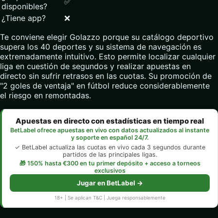
✅
disponibles?
¿Tiene app?
❌
Te conviene elegir Golazzo porque su catálogo deportivo
supera los 40 deportes y su sistema de navegación es
extremadamente intuitivo. Esto permite localizar cualquier
liga en cuestión de segundos y realizar apuestas en
directo sin sufrir retrasos en las cuotas. Su promoción de
"2 goles de ventaja" en fútbol reduce considerablemente
el riesgo en remontadas.
Apuestas en directo con estadísticas en tiempo real
BetLabel ofrece apuestas en vivo con datos actualizados al instante
y soporte en español 24/7.
✓ BetLabel actualiza las cuotas en vivo cada 3 segundos durante
partidos de las principales ligas.
🎁 150% hasta €300 en tu primer depósito + acceso a torneos
exclusivos
Jugar en BetLabel →
18+ | Se aplican T&C | Juega responsablemente