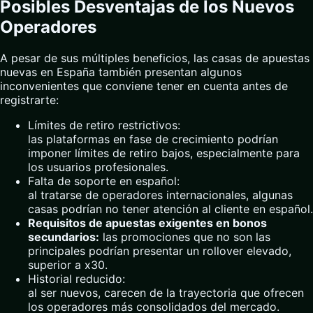
Posibles Desventajas de los Nuevos
Operadores
A pesar de sus múltiples beneficios, las casas de apuestas
nuevas en España también presentan algunos
inconvenientes que conviene tener en cuenta antes de
registrarte:
Límites de retiro restrictivos:
las plataformas en fase de crecimiento podrían
imponer límites de retiro bajos, especialmente para
los usuarios profesionales.
Falta de soporte en español:
al tratarse de operadores internacionales, algunas
casas podrían no tener atención al cliente en español.
Requisitos de apuestas exigentes en bonos
secundarios:
las promociones que no son las
principales podrían presentar un rollover elevado,
superior a x30.
Historial reducido:
al ser nuevos, carecen de la trayectoria que ofrecen
los operadores más consolidados del mercado.