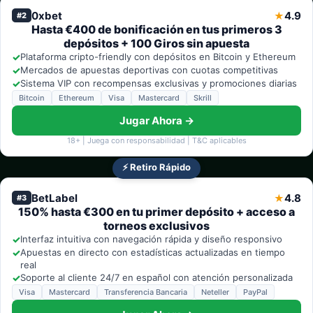
0xbet
4.9
★
#2
Hasta €400 de bonificación en tus primeros 3
depósitos + 100 Giros sin apuesta
✓
Plataforma cripto-friendly con depósitos en Bitcoin y Ethereum
✓
Mercados de apuestas deportivas con cuotas competitivas
✓
Sistema VIP con recompensas exclusivas y promociones diarias
Bitcoin
Ethereum
Visa
Mastercard
Skrill
Jugar Ahora →
18+ | Juega con responsabilidad | T&C aplicables
⚡ Retiro Rápido
BetLabel
4.8
★
#3
150% hasta €300 en tu primer depósito + acceso a
torneos exclusivos
✓
Interfaz intuitiva con navegación rápida y diseño responsivo
✓
Apuestas en directo con estadísticas actualizadas en tiempo
real
✓
Soporte al cliente 24/7 en español con atención personalizada
Visa
Mastercard
Transferencia Bancaria
Neteller
PayPal