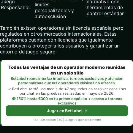
Juego
normativo con
límites
Responsable
herramientas de
personalizables y
control estándar
autoexclusión
También existen operadores sin licencia española pero
regulados en otros mercados internacionales. Estas
plataformas cuentan con licencias que igualmente
contribuyen a proteger a los usuarios y garantizar un
entorno de juego seguro.
Todas las ventajas de un operador moderno reunidas
en un solo sitio
BetLabel reúne interfaz intuitiva, torneos exclusivos y atención
personalizada que los operadores clásicos no ofrecen.
✓ BetLabel tardó una media de 47 segundos en resolver consultas
por chat en las pruebas realizadas en mayo de 2026.
🎁 150% hasta €300 en tu primer depósito + acceso a torneos
exclusivos
Jugar en BetLabel →
18+ | Se aplican T&C | Juega responsablemente