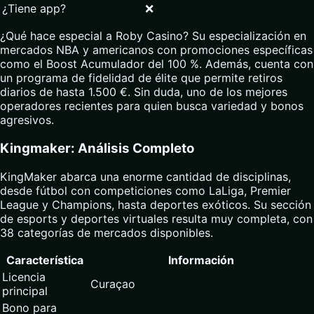
¿Tiene app?
❌
¿Qué hace especial a Roby Casino? Su especialización en
mercados NBA y americanos con promociones específicas
como el Boost Acumulador del 100 %. Además, cuenta con
un programa de fidelidad de élite que permite retiros
diarios de hasta 1.500 €. Sin duda, uno de los mejores
operadores recientes para quien busca variedad y bonos
agresivos.
Kingmaker: Análisis Completo
KingMaker abarca una enorme cantidad de disciplinas,
desde fútbol con competiciones como LaLiga, Premier
League y Champions, hasta deportes exóticos. Su sección
de esports y deportes virtuales resulta muy completa, con
38 categorías de mercados disponibles.
Característica
Información
Licencia
Curaçao
principal
Bono para