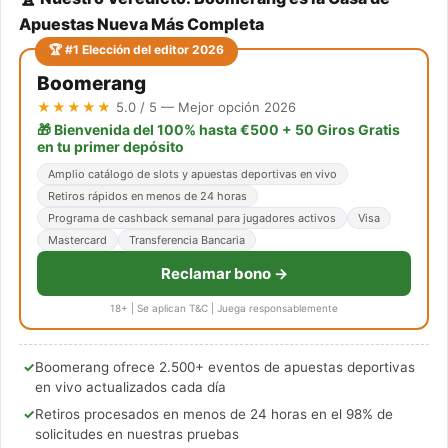
Apuestas Nueva Más Completa
🏆 #1 Elección del editor 2026
Boomerang
★★★★★
5.0 / 5 — Mejor opción 2026
🎁 Bienvenida del 100% hasta €500 + 50 Giros Gratis
en tu primer depósito
Amplio catálogo de slots y apuestas deportivas en vivo
Retiros rápidos en menos de 24 horas
Programa de cashback semanal para jugadores activos
Visa
Mastercard
Transferencia Bancaria
Reclamar bono →
18+ | Se aplican T&C | Juega responsablemente
✓
Boomerang ofrece 2.500+ eventos de apuestas deportivas
en vivo actualizados cada día
✓
Retiros procesados en menos de 24 horas en el 98% de
solicitudes en nuestras pruebas