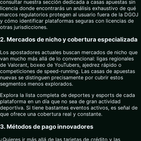
consultar nuestra sección dedicada a
casas apuestas sin
licencia
donde encontrarás un análisis exhaustivo de qué
marcos regulatorios protegen al usuario fuera de la DGOJ
y cómo identificar plataformas seguras con licencias de
otras jurisdicciones.
2. Mercados de nicho y cobertura especializada
Los apostadores actuales buscan mercados de nicho que
van mucho más allá de lo convencional: ligas regionales
de Valorant, boxeo de YouTubers, ajedrez rápido o
competiciones de speed-running. Las casas de apuestas
nuevas se distinguen precisamente por cubrir estos
segmentos menos explorados.
Explora la lista completa de deportes y esports de cada
plataforma en un día que no sea de gran actividad
deportiva. Si tiene bastantes eventos activos, es señal de
que ofrece una cobertura real y constante.
3. Métodos de pago innovadores
¿Quieres ir más allá de las tarjetas de crédito y las