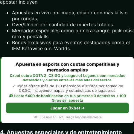
apostar incluyen:
Apuestas en vivo por mapa, equipo con más kills o
por rondas.
Over/Under por cantidad de muertes totales.
Mercados especiales como primera sangre, pick más
raro y pentakills.
Bonos exclusivos para eventos destacados como el
IEM Katowice o el Worlds.
Apuesta en esports con cuotas competitivas y
mercados amplios
0xbet cubre DOTA 2, CS:GO y League of Legends con mercados
detallados y cuotas entre las más altas del sector.
✓ 0xbet ofrece más de 120 mercados distintos por torneo de
CS:GO, incluyendo mapas y estadísticas de jugadores.
🎁 Hasta €400 de bonificación en tus primeros 3 depósitos + 100
Giros sin apuesta
Jugar en 0xbet →
18+ | Se aplican T&C | Juega responsablemente
4. Apuestas especiales y de entretenimiento