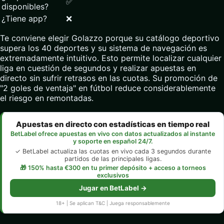
✅
disponibles?
¿Tiene app?
❌
Te conviene elegir Golazzo porque su catálogo deportivo
supera los 40 deportes y su sistema de navegación es
extremadamente intuitivo. Esto permite localizar cualquier
liga en cuestión de segundos y realizar apuestas en
directo sin sufrir retrasos en las cuotas. Su promoción de
"2 goles de ventaja" en fútbol reduce considerablemente
el riesgo en remontadas.
Apuestas en directo con estadísticas en tiempo real
BetLabel ofrece apuestas en vivo con datos actualizados al instante
y soporte en español 24/7.
✓ BetLabel actualiza las cuotas en vivo cada 3 segundos durante
partidos de las principales ligas.
🎁 150% hasta €300 en tu primer depósito + acceso a torneos
exclusivos
Jugar en BetLabel →
18+ | Se aplican T&C | Juega responsablemente