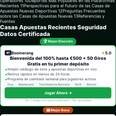
Operadores
10
Deportes Más Populares en las Plataformas
Recientes
11
Perspectivas para el Futuro de las Casas de
Apuestas Nuevas Deportivas
12
Preguntas Frecuentes
sobre las Casas de Apuestas Nuevas
13
Referencias y
Fuentes
Casas Apuestas Recientes Seguridad
Datos Certificada
🏆 Mejor Elección
Boomerang
5.0
★
#1
Bienvenida del 100% hasta €500 + 50 Giros
Gratis en tu primer depósito
✓
Amplio catálogo de slots y apuestas deportivas en vivo
✓
Retiros rápidos en menos de 24 horas
✓
Programa de cashback semanal para jugadores activos
Visa
Mastercard
Transferencia Bancaria
Skrill
Bitcoin
Jugar Ahora →
18+ | Juega con responsabilidad | T&C aplicables
🎰 Mejor Bono