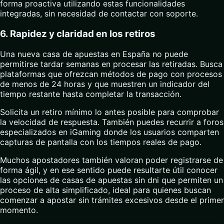
forma proactiva utilizando estas funcionalidades
integradas, sin necesidad de contactar con soporte.
6. Rapidez y claridad en los retiros
Una nueva casa de apuestas en España no puede
permitirse tardar semanas en procesar las retiradas. Busca
plataformas que ofrezcan métodos de pago con procesos
de menos de 24 horas y que muestren un indicador del
tiempo restante hasta completar la transacción.
Solicita un retiro mínimo lo antes posible para comprobar
la velocidad de respuesta. También puedes recurrir a foros
especializados en iGaming donde los usuarios comparten
capturas de pantalla con los tiempos reales de pago.
Muchos apostadores también valoran poder registrarse de
forma ágil, y en ese sentido puede resultarte útil conocer
las opciones de
casas de apuestas sin dni
que permiten un
proceso de alta simplificado, ideal para quienes buscan
comenzar a apostar sin trámites excesivos desde el primer
momento.