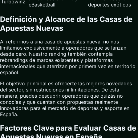
Turbowinz
eBasketball
deportes exóticos
Definición y Alcance de las Casas de
Apuestas Nuevas
Al referirnos a una casa de apuestas nueva, no nos
limitamos exclusivamente a operadores que se lanzan
desde cero. Nuestro ranking también contempla
rebrandings de marcas existentes y plataformas
internacionales que aterrizan por primera vez en territorio
español.
El objetivo principal es ofrecerte las mejores novedades
del sector, sin restricciones ni limitaciones. De esta
manera, puedes descubrir operadores que quizás no
conocías y que cuentan con propuestas realmente
innovadoras para el mercado de deportes y esports en
España.
Factores Clave para Evaluar Casas de
Apuestas Nuevas en España