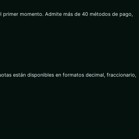
 el primer momento. Admite más de 40 métodos de pago,
tas están disponibles en formatos decimal, fraccionario,