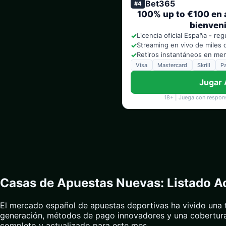
Bet365
#4
100% up to €100 en 
bienven
✓
Licencia oficial España - re
✓
Streaming en vivo de miles 
✓
Retiros instantáneos en me
Visa
Mastercard
Skrill
P
Jugar
18+ | Juega con respons
Casas de Apuestas Nuevas: Listado A
El mercado español de apuestas deportivas ha vivido una 
generación, métodos de pago innovadores y una cobertura 
completo y actualizado para este mes.