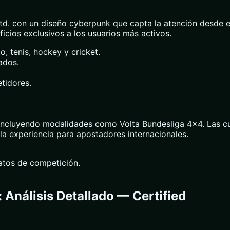
td. con un diseño cyberpunk que capta la atención desde
cios exclusivos a los usuarios más activos.
, tenis, hockey y cricket.
ados.
tidores.
incluyendo modalidades como Volta Bundesliga 4×4. Las cuo
 la experiencia para apostadores internacionales.
atos de competición.
Análisis Detallado — Certified