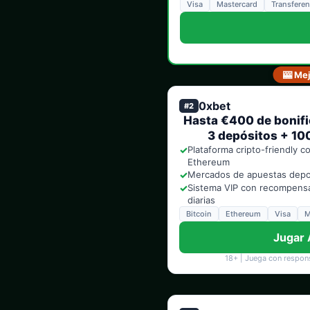
Visa
Mastercard
Transferen
🎰 Me
0xbet
#2
Hasta €400 de bonifi
3 depósitos + 10
✓
Plataforma cripto-friendly c
Ethereum
✓
Mercados de apuestas depor
✓
Sistema VIP con recompensa
diarias
Bitcoin
Ethereum
Visa
M
Jugar
18+ | Juega con respons